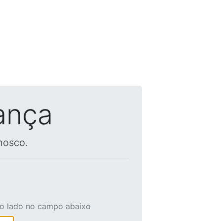
ança
nosco.
ao lado no campo abaixo