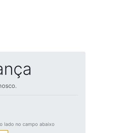
ança
nosco.
ao lado no campo abaixo