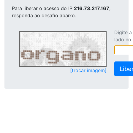
Para liberar o acesso
do IP
216.73.217.167
,
responda ao desafio abaixo.
Digite 
lado no
[trocar imagem]