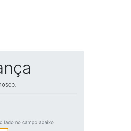
ança
nosco.
ao lado no campo abaixo