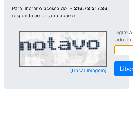
Para liberar o acesso
do IP
216.73.217.86
,
responda ao desafio abaixo.
Digite 
lado no
[trocar imagem]