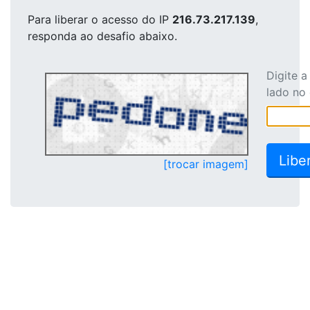
Para liberar o acesso
do IP
216.73.217.139
,
responda ao desafio abaixo.
Digite 
lado no
[trocar imagem]