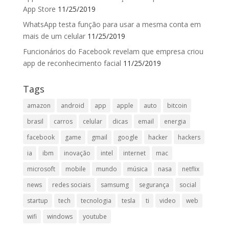
App Store
11/25/2019
WhatsApp testa função para usar a mesma conta em
mais de um celular
11/25/2019
Funcionários do Facebook revelam que empresa criou
app de reconhecimento facial
11/25/2019
Tags
amazon
android
app
apple
auto
bitcoin
brasil
carros
celular
dicas
email
energia
facebook
game
gmail
google
hacker
hackers
ia
ibm
inovação
intel
internet
mac
microsoft
mobile
mundo
música
nasa
netflix
news
redes sociais
samsumg
segurança
social
startup
tech
tecnologia
tesla
ti
video
web
wifi
windows
youtube